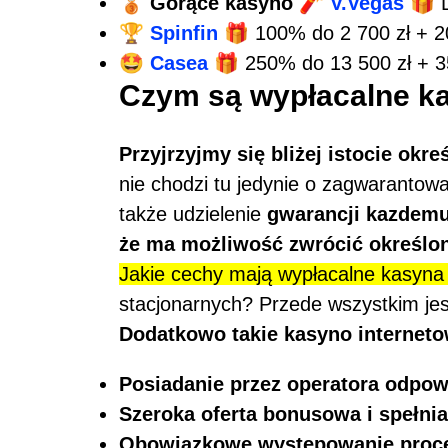
🥉 Gorące kasyno
🧨
V.Vegas
🎁 
🏆
Spinfin
🎁 100% do 2 700 zł + 
🤩
Casea
🎁 250% do 13 500 zł + 
Czym są wypłacalne k
Przyjrzyjmy się bliżej istocie okre
nie chodzi tu jedynie o zagwarantowa
także udzielenie
gwarancji kazdemu
że ma możliwość zwrócić określon
Jakie cechy mają wypłacalne kasyna
stacjonarnych? Przede wszystkim jes
Dodatkowo takie kasyno internet
Posiadanie przez operatora odpowi
Szeroka oferta bonusowa i spełn
Obowiązkowe występowanie proced