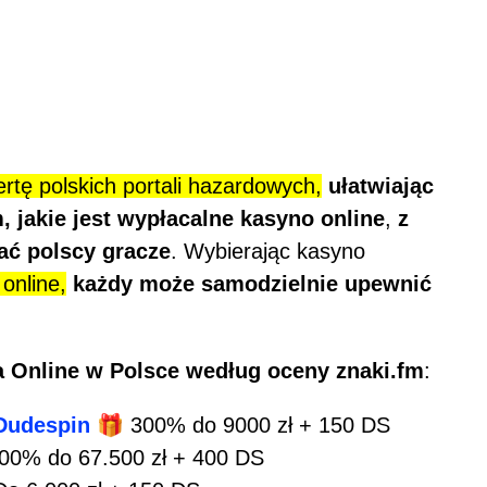
rtę polskich portali hazardowych,
ułatwiając
 jakie jest
wypłacalne kasyno online
,
z
ać polscy gracze
. Wybierając kasyno
 online,
każdy może samodzielnie upewnić
!
a Online w Polsce według oceny znaki.fm
:
Dudespin
🎁 300% do 9000 zł + 150 DS
00% do 67.500 zł + 400 DS