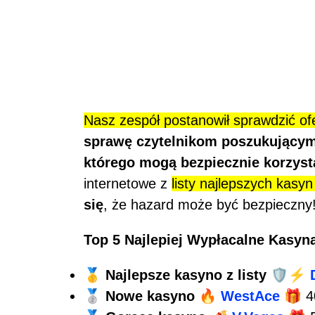
Nasz zespół postanowił sprawdzić ofe
sprawę czytelnikom poszukującym,
którego mogą bezpiecznie korzyst
internetowe z
listy najlepszych kasyn
się
, że hazard może być bezpieczny
Top 5 Najlepiej Wypłacalne Kasyn
🥇 Najlepsze kasyno z listy
🛡️⚡
🥈 Nowe kasyno
🔥
WestAce
🎁 4