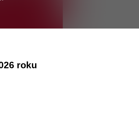
026 roku