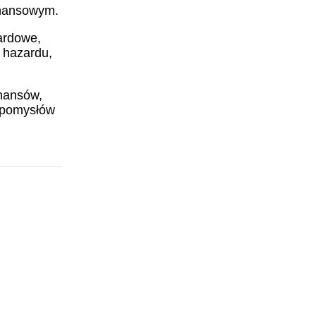
inansowym.
ardowe,
w hazardu,
inansów,
i pomysłów