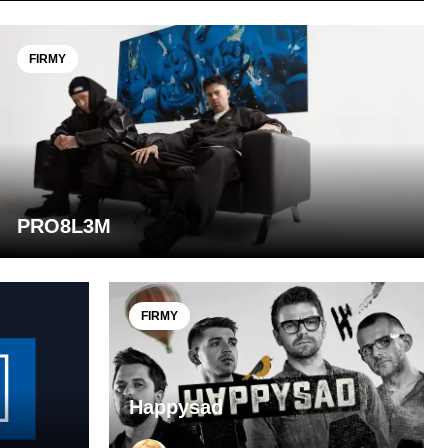
FIRMY
PRO8L3M
FIRMY
Happysad