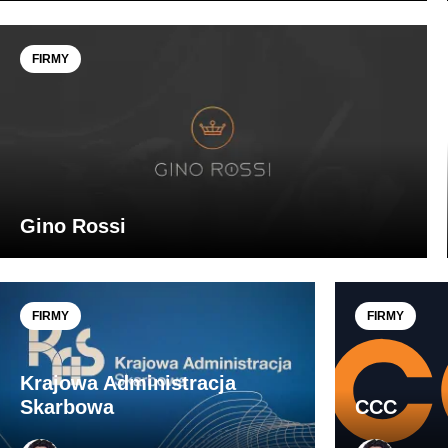
FIRMY
Gino Rossi
FIRMY
FIRMY
Krajowa Administracja
Skarbowa
CCC