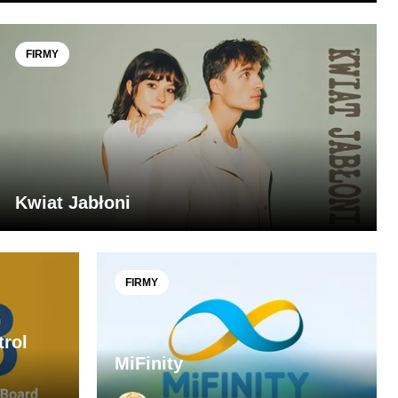
FIRMY
Kwiat Jabłoni
FIRMY
rol
MiFinity