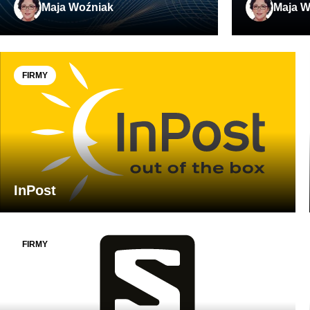
Maja Woźniak
Maja W
FIRMY
InPost
FIRMY