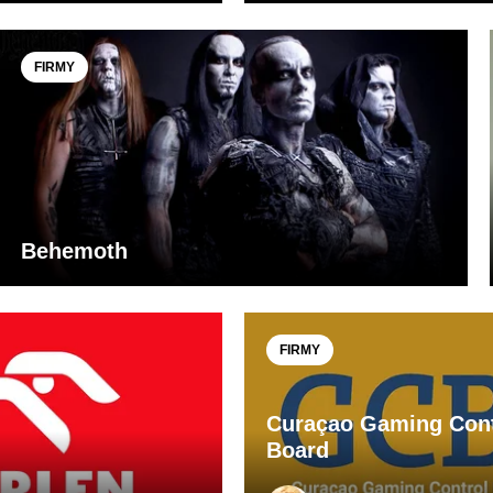
FIRMY
Behemoth
FIRMY
Curaçao Gaming Cont
Board