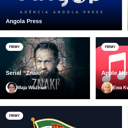
Angola Press
FIRMY
FIRMY
Serial “Znaki”
Apple Mus
Maja Woźniak
Ewa K
FIRMY