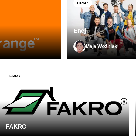
FIRMY
Enej
Maja Woźniak
FIRMY
FAKRO