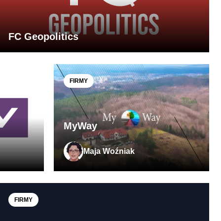
FC Geopolitics
FIRMY
MyWay
Maja Woźniak
FIRMY