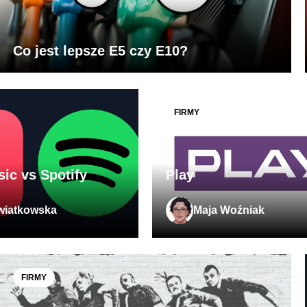
Co jest lepsze E5 czy E10?
FIRMY
ic vs Spotify
Play
wiatkowska
Maja Woźniak
FIRMY