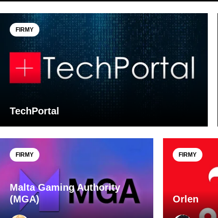
FIRMY
TechPortal
FIRMY
FIRMY
Malta Gaming Authority
(MGA)
Orlen