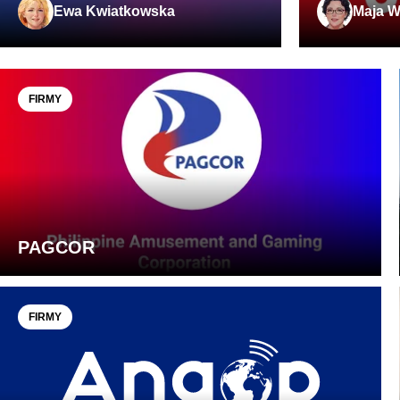
Ewa Kwiatkowska
Maja W
FIRMY
PAGCOR
FIRMY