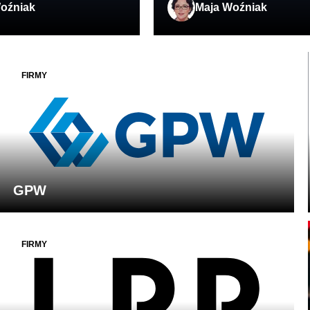
oźniak
Maja Woźniak
FIRMY
GPW
FIRMY