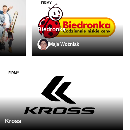
FIRMY
Biedronka
Maja Woźniak
FIRMY
Kross