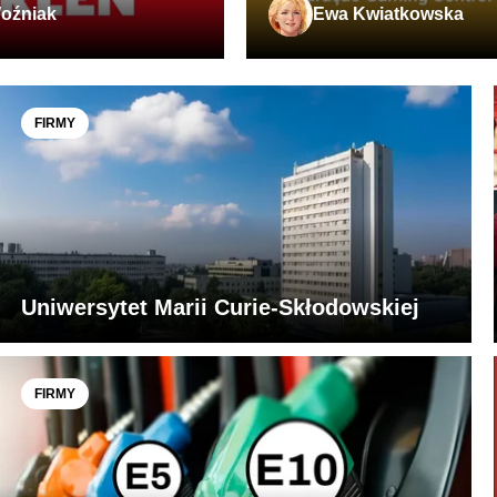
oźniak
Ewa Kwiatkowska
FIRMY
Uniwersytet Marii Curie-Skłodowskiej
FIRMY