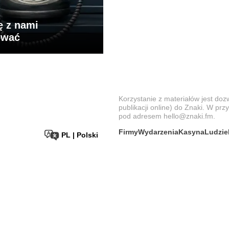
ę z nami
ować
Korzystanie z materiałów jest doz
publikacji online) do
Znaki
. W prz
pod adresem hello@znaki.fm.
Firmy
Wydarzenia
Kasyna
Ludzie
PL | Polski