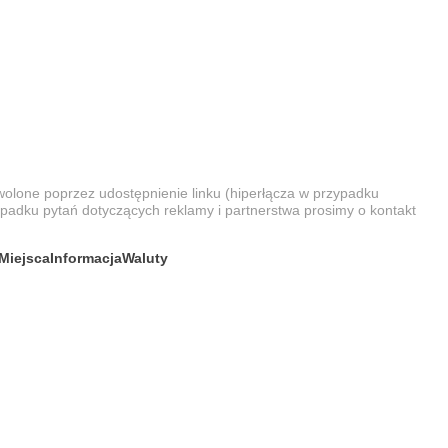
wolone poprzez udostępnienie linku (hiperłącza w przypadku
ypadku pytań dotyczących reklamy i partnerstwa prosimy o kontakt
Miejsca
Informacja
Waluty