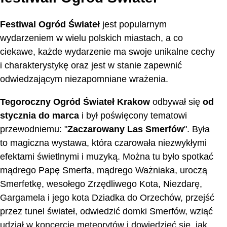
Festiwal Ogród Świateł
jest popularnym
wydarzeniem w wielu polskich miastach, a co
ciekawe, każde wydarzenie ma swoje unikalne cechy
i charakterystykę oraz jest w stanie zapewnić
odwiedzającym niezapomniane wrażenia.
Tegoroczny Ogród Świateł Krakow
odbywał się
od
stycznia do marca
i był poświęcony tematowi
przewodniemu: "
Zaczarowany Las Smerfów
". Była
to magiczna wystawa, która czarowała niezwykłymi
efektami świetlnymi i muzyką. Można tu było spotkać
mądrego Papę Smerfa, mądrego Ważniaka, uroczą
Smerfetkę, wesołego Zrzędliwego Kota, Niezdarę,
Gargamela i jego kota Dziadka do Orzechów, przejść
przez tunel świateł, odwiedzić domki Smerfów, wziąć
udział w koncercie meteorytów i dowiedzieć się, jak