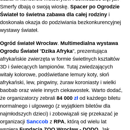
Smerfy dbają o swoją wioskę.
Spacer po Ogrodzie
Świateł to świetna zabawa dla całej rodziny
i
doskonała okazja do podziwiania bezkonkurencyjnej
wystawy świateł.
Ogród świateł Wrocław
.
Multimedialna wystawa
Ogrodu Świateł
"
Dzika Afryka
", prezentująca
afrykańskie zwierzęta w formie świetlnych kształtów
3D i świecących lampionów. Tutaj zwiedzających
witały kolorowe, podświetlane lemury koty, słoń
afrykański, lew, pingwiny, żuraw koroniasty i wielki
baobab oraz wiele innych ciekawostek. Warto dodać,
że organizatorzy zebrali
84 000
zł
od każdego biletu
normalnego i ulgowego (z wyjątkiem biletów dla
najmłodszych dzieci) i zobowiązali się przekazać je
organizacji
Sanccob
z
RPA
, którą od wielu lat
wspiera
Fundacja ZOO Wrocław - DODO
. Jak