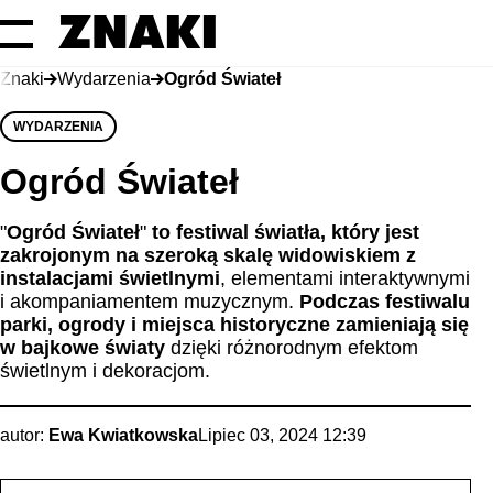
Znaki
Wydarzenia
Ogród Świateł
WYDARZENIA
Ogród Świateł
"
Ogród Świateł
"
to festiwal światła, który jest
zakrojonym na szeroką skalę widowiskiem z
instalacjami świetlnymi
, elementami interaktywnymi
i akompaniamentem muzycznym.
Podczas festiwalu
parki, ogrody i miejsca historyczne zamieniają się
w bajkowe światy
dzięki różnorodnym efektom
świetlnym i dekoracjom.
autor:
Ewa Kwiatkowska
Lipiec 03, 2024 12:39