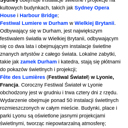
Sydney
obejmuje instalacje świetlne i projekcje na
kultowych budynkach, takich jak
Sydney Opera
House
i
Harbour Bridge
;
Festiwal Lumiere w Durham
w
Wielkiej Brytanii
.
Odbywający się w Durham, jest największym
festiwalem światła w Wielkiej Brytanii, odbywającym
się co dwa lata i obejmującym instalacje świetlne
znanych artystów z całego świata. Lokalne zabytki,
takie jak
zamek Durham
i katedra, stają się płótnami
do pokazów świetlnych i projekcji;
Fête des Lumières
(
Festiwal Świateł
)
w Lyonie,
Francja
. Coroczny Festiwal Świateł w Lyonie
obchodzony jest w grudniu i trwa cztery dni z rzędu.
Wydarzenie obejmuje ponad 50 instalacji świetlnych
rozmieszczonych w całym mieście. Budynki, place i
parki Lyonu są oświetlone jasnymi projekcjami
świetlnymi, tworząc niepowtarzalną atmosferę;