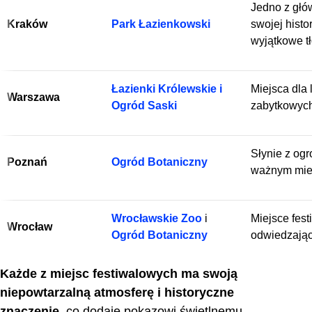
Jedno z głów
Kraków
Park Łazienkowski
swojej histor
wyjątkowe t
Łazienki Królewskie i
Miejsca dla 
Warszawa
Ogród Saski
zabytkowyc
Słynie z ogr
Poznań
Ogród Botaniczny
ważnym miej
Wrocławskie Zoo
i
Miejsce fest
Wrocław
Ogród Botaniczny
odwiedzają
Każde z miejsc festiwalowych ma swoją
niepowtarzalną atmosferę i historyczne
znaczenie
, co dodaje pokazowi świetlnemu