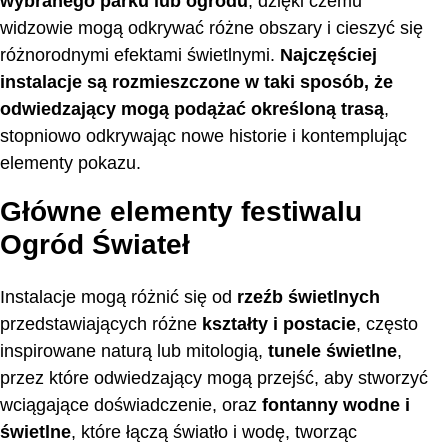
wybranego parku lub ogrodu
, dzięki czemu
widzowie mogą odkrywać różne obszary i cieszyć się
różnorodnymi efektami świetlnymi.
Najczęściej
instalacje są rozmieszczone w taki sposób, że
odwiedzający mogą podążać określoną trasą
,
stopniowo odkrywając nowe historie i kontemplując
elementy pokazu.
Główne elementy festiwalu
Ogród Świateł
Instalacje mogą różnić się od
rzeźb świetlnych
przedstawiających różne
kształty i postacie
, często
inspirowane naturą lub mitologią,
tunele świetlne
,
przez które odwiedzający mogą przejść, aby stworzyć
wciągające doświadczenie, oraz
fontanny wodne i
świetlne
, które łączą światło i wodę, tworząc