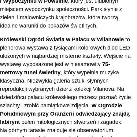
i Wypoczynku w Powsinie
, który jest ulubionym
miejscem wypoczynku społeczności. Park słynie z
zieleni i malowniczych krajobrazów, które tworzą
idealne warunki do pokazów świetlnych.
Królewski Ogród Światła w Pałacu w Wilanowie
to
plenerowa wystawa z tysiącami kolorowych diod LED
ułożonych w najbardziej misterne kształty. Wejście na
wystawę wyposażone jest w niesamowity
75-
metrowy tunel świetlny
, który wypełnia muzyka
klasyczna. Niezwykła galeria sztuki słynnych
reprodukcji wybranych dzieł z kolekcji Vilanova. Na
dziedzińcu pałacu królewskiego możesz poznać życie
szlachty i zrobić pamiątkowe zdjęcia.
W Ogrodzie
Południowym przy Oranżerii odwiedzający znajdą
labirynt
pełen mitologicznych stworzeń i zagadek.
Na górnym tarasie znajduje się obserwatorium