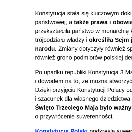
Konstytucja stała się kluczowym dok
państwowej, a
także prawa i obowi
przekształciła państwo w monarchię 
trójpodziału władzy i
określiła Sejm
narodu
. Zmiany dotyczyły również s
również grono podmiotów polskiej de
Po upadku republiki Konstytucja 3 Ma
i dowodem na to, że można stworzyć
Dzięki przyjęciu Konstytucji Polacy o
i szacunek dla własnego dziedzictwa
Święto Trzeciego Maja było ważn
o przywrócenie suwerenności.
Konstytucja Polski
podkreśla suwe