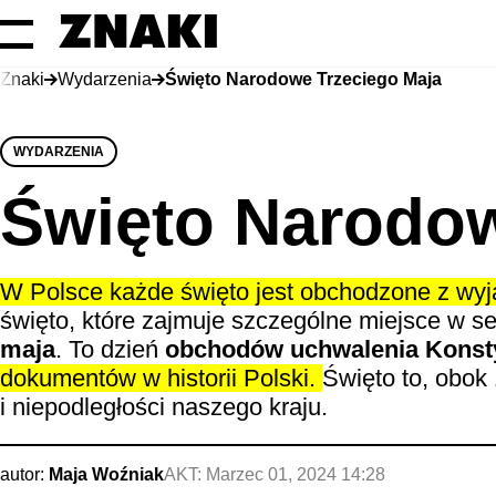
Znaki
Wydarzenia
Święto Narodowe Trzeciego Maja
WYDARZENIA
Święto Narodow
W Polsce każde święto jest obchodzone z wyj
święto, które zajmuje szczególne miejsce w 
maja
. To dzień
obchodów uchwalenia Konsty
dokumentów w historii Polski.
Święto to, obok
i niepodległości naszego kraju.
autor:
Maja Woźniak
AKT:
Marzec 01, 2024 14:28