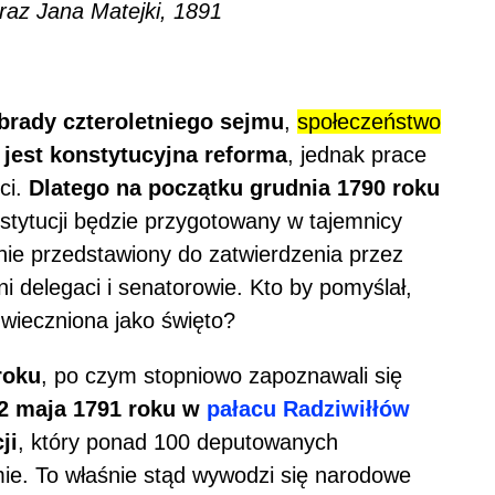
raz Jana Matejki, 1891
brady czteroletniego sejmu
,
społeczeństwo
 jest konstytucyjna reforma
, jednak prace
ci.
Dlatego na początku grudnia 1790 roku
nstytucji będzie przygotowany w tajemnicy
ie przedstawiony do zatwierdzenia przez
i delegaci i senatorowie. Kto by pomyślał,
uwieczniona jako święto?
roku
, po czym stopniowo zapoznawali się
2 maja 1791 roku w
pałacu Radziwiłłów
ji
, który ponad 100 deputowanych
mie. To właśnie stąd wywodzi się narodowe