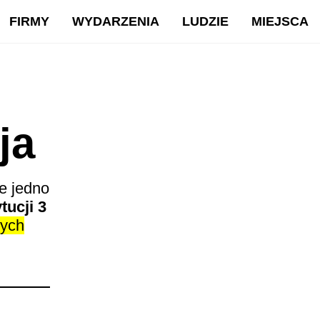
FIRMY
WYDARZENIA
LUDZIE
MIEJSCA
ja
e jedno
ucji 3
zych