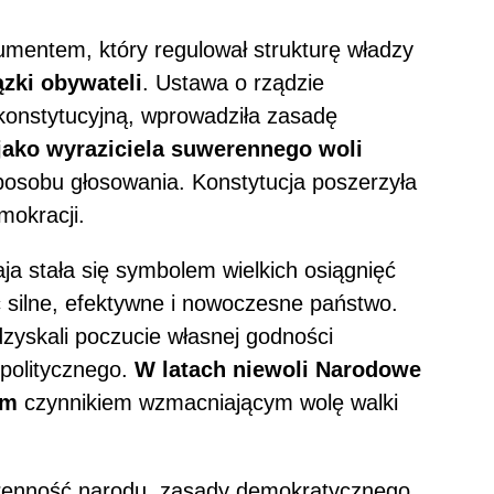
umentem, który regulował strukturę władzy
ązki obywateli
. Ustawa o rządzie
konstytucyjną, wprowadziła zasadę
 jako wyraziciela suwerennego woli
posobu głosowania. Konstytucja poszerzyła
mokracji.
ja stała się symbolem wielkich osiągnięć
 silne, efektywne i nowoczesne państwo.
dzyskali poczucie własnej godności
 politycznego.
W latach niewoli Narodowe
ym
czynnikiem wzmacniającym wolę walki
renność narodu, zasady demokratycznego