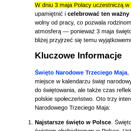
W dniu 3 maja Polacy uczestniczą w 
upamiętnić i
celebrować ten ważny 
wolny od pracy, co pozwala rodzinom
atmosferą — ponieważ 3 maja święto
bliżej przyjrzeć się temu wyjątkowem
Kluczowe Informacje
Święto Narodowe Trzeciego Maja
,
miejsce w kalendarzu świąt narodowyc
do świętowania, ale także czas refleks
polskie społeczeństwo. Oto trzy inte
Narodowego Trzeciego Maja:
Najstarsze święto w Polsce
. Święt
świętem obchodzonym w Polsce. Usta