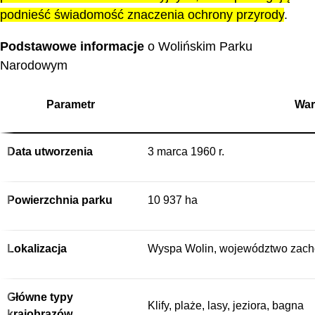
podnieść świadomość znaczenia ochrony przyrody
.
Podstawowe informacje
o Wolińskim Parku
Narodowym
Parametr
War
Data utworzenia
3 marca 1960 r.
Powierzchnia parku
10 937 ha
Lokalizacja
Wyspa Wolin, województwo zach
Główne typy
Klify, plaże, lasy, jeziora, bagna
krajobrazów