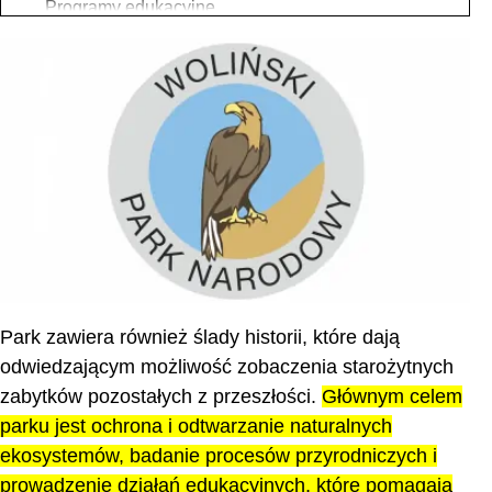
Programy edukacyjne
Wpływ społeczny i gospodarczy
Współpraca z lokalnymi społecznościami
Najlepsze miejsca na pobyt i jedzenie
Stan obecny i perspektywy rozwoju
Obecne wyzwania
Plany na przyszłość
Park zawiera również ślady historii, które dają
odwiedzającym możliwość zobaczenia starożytnych
zabytków pozostałych z przeszłości.
Głównym celem
parku jest ochrona i odtwarzanie naturalnych
ekosystemów, badanie procesów przyrodniczych i
prowadzenie działań edukacyjnych, które pomagają