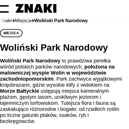
Znaki
Miejsca
Woliński Park Narodowy
MIEJSCA
Woliński Park Narodowy
Woliński Park Narodowy
to prawdziwa perełka
wśród polskich parków narodowych,
położona na
malowniczej wyspie Wolin w województwie
zachodniopomorskim
. Park zachwyca wyjątkowymi
krajobrazami, gdzie wysokie klify z widokiem na
Morze Bałtyckie
ustępują miejsca kameralnym
plażom, gęstym lasom, urokliwym jeziorom i
tajemniczym torfowiskom. Tutejsza flora i fauna są
zaskakująco różnorodne i bogate: od rzadkich roślin
po liczne gatunki ptaków, ssaków, ryb i
bezkręgowców.