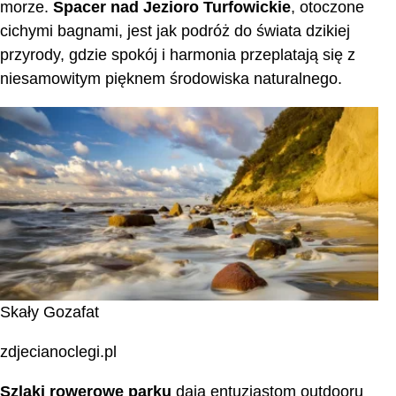
morze.
Spacer nad Jezioro Turfowickie
, otoczone
cichymi bagnami, jest jak podróż do świata dzikiej
przyrody, gdzie spokój i harmonia przeplatają się z
niesamowitym pięknem środowiska naturalnego.
Skały Gozafat
zdjecianoclegi.pl
Szlaki rowerowe parku
dają entuzjastom outdooru