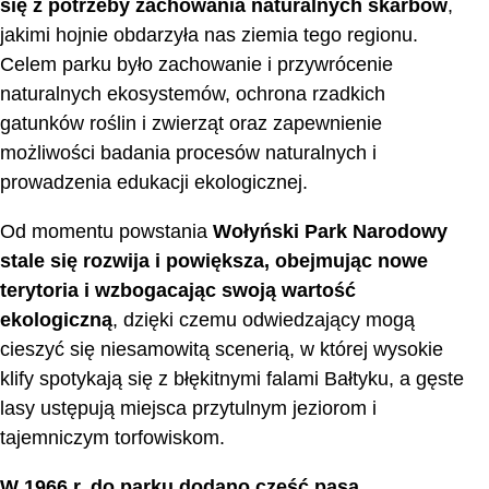
się z potrzeby zachowania naturalnych skarbów
,
jakimi hojnie obdarzyła nas ziemia tego regionu.
Celem parku było zachowanie i przywrócenie
naturalnych ekosystemów, ochrona rzadkich
gatunków roślin i zwierząt oraz zapewnienie
możliwości badania procesów naturalnych i
prowadzenia edukacji ekologicznej.
Od momentu powstania
Wołyński Park Narodowy
stale się rozwija i powiększa, obejmując nowe
terytoria i wzbogacając swoją wartość
ekologiczną
, dzięki czemu odwiedzający mogą
cieszyć się niesamowitą scenerią, w której wysokie
klify spotykają się z błękitnymi falami Bałtyku, a gęste
lasy ustępują miejsca przytulnym jeziorom i
tajemniczym torfowiskom.
W 1966 r. do parku dodano część pasa