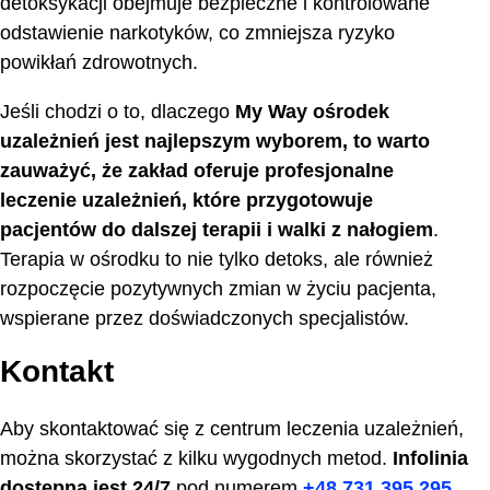
detoksykacji obejmuje bezpieczne i kontrolowane
odstawienie narkotyków, co zmniejsza ryzyko
powikłań zdrowotnych.
Jeśli chodzi o to, dlaczego
My Way ośrodek
uzależnień
jest najlepszym wyborem, to warto
zauważyć, że zakład oferuje profesjonalne
leczenie uzależnień, które przygotowuje
pacjentów do dalszej terapii i walki z nałogiem
.
Terapia w ośrodku to nie tylko detoks, ale również
rozpoczęcie pozytywnych zmian w życiu pacjenta,
wspierane przez doświadczonych specjalistów.
Kontakt
Aby skontaktować się z centrum leczenia uzależnień,
można skorzystać z kilku wygodnych metod.
Infolinia
dostępna jest 24/7
pod numerem
+48 731 395 295
,