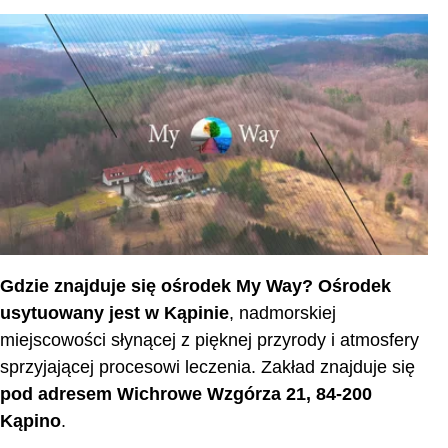
Detoks
Detoks alkoholowy
Detoks lekowy
Detoks narkotykowy
Kontakt
Cennik
Inne ośrodki prywatne w Polsce
Zakończenie
Gdzie znajduje się ośrodek My Way?
Ośrodek
usytuowany jest w Kąpinie
, nadmorskiej
miejscowości słynącej z pięknej przyrody i atmosfery
sprzyjającej procesowi leczenia. Zakład znajduje się
pod adresem Wichrowe Wzgórza 21, 84-200
Kąpino
.