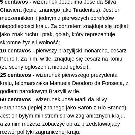
5 centavos
- wizerunek Joaquima José da Silva
Chaviera (lepiej znanego jako Tiradentes). Jest on
męczennikiem i jednym z pierwszych obrońców
niepodległości kraju. Za portretem znajduje się trójkąt
jako znak ruchu i ptak, gołąb, który reprezentuje
skromne życie i wolność;
10 centavos
- pierwszy brazylijski monarcha, cesarz
Pedro I. Za nim, w tle, znajduje się cesarz na koniu
(ze sceny ogłoszenia niepodległości);
25 centavos
- wizerunek pierwszego prezydenta
kraju, feldmarszałka Manuela Deodoro da Fonseca, z
godłem narodowym Brazylii w tle.
50 centavos
- wizerunek José Marii da Silvy
Paranhosa (lepiej znanego jako Baron z Rio Branco).
Jest on byłym ministrem spraw zagranicznych kraju,
a za nim możesz zobaczyć obraz przedstawiający
rozwój polityki zagranicznej kraju;