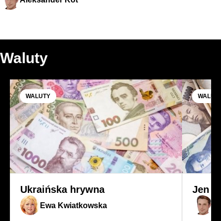
Waluty
WALUTY
WALUT
Ukraińska hrywna
Jen j
Ewa Kwiatkowska
Al