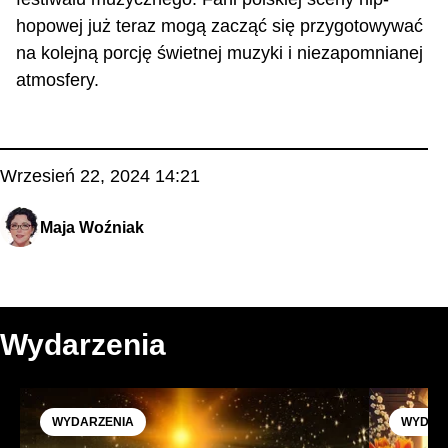
hopowej już teraz mogą zacząć się przygotowywać
na kolejną porcję świetnej muzyki i niezapomnianej
atmosfery.
Wrzesień 22, 2024 14:21
Maja Woźniak
Wydarzenia
WYDARZENIA
WYDAR