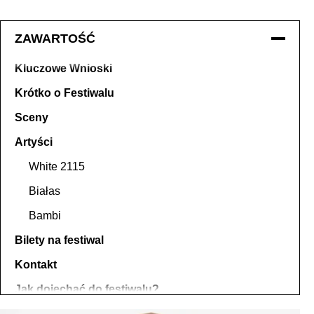
ZAWARTOŚĆ
Kluczowe Wnioski
Krótko o Festiwalu
Sceny
Artyści
White 2115
Białas
Bambi
Bilety na festiwal
Kontakt
Jak dojechać do festiwalu?
Inne Festiwale w Polsce