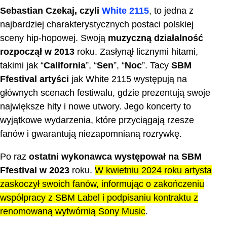
Sebastian Czekaj, czyli
White 2115
, to jedna z
najbardziej charakterystycznych postaci polskiej
sceny hip-hopowej. Swoją
muzyczną działalność
rozpoczął w 2013
roku. Zasłynął licznymi hitami,
takimi jak “
California
”, “
Sen
”, “
Noc
”. Tacy
SBM
Ffestival artyści
jak White 2115 występują na
głównych scenach festiwalu, gdzie prezentują swoje
największe hity i nowe utwory. Jego koncerty to
wyjątkowe wydarzenia, które przyciągają rzesze
fanów i gwarantują niezapomnianą rozrywkę.
Po raz
ostatni wykonawca występował na SBM
Ffestival w 2023
roku.
W kwietniu 2024 roku artysta
zaskoczył swoich fanów, informując o zakończeniu
współpracy z SBM Label i podpisaniu kontraktu z
renomowaną wytwórnią Sony Music
.