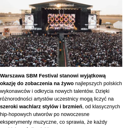
OFF Festival
Open’er Festival
Pol'and'Rock Festival
Zakończenie
CZĘSTO ZADAWANE PYTANIA
Warszawa SBM Festival
stanowi wyjątkową
okazję do zobaczenia na żywo
najlepszych polskich
wykonawców i odkrycia nowych talentów. Dzięki
różnorodności artystów uczestnicy mogą liczyć na
szeroki wachlarz stylów i brzmień
, od klasycznych
hip-hopowych utworów po nowoczesne
eksperymenty muzyczne, co sprawia, że każdy