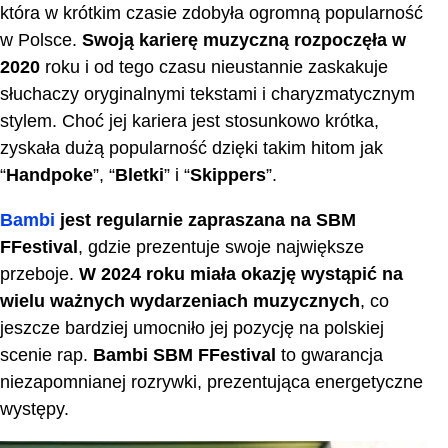
która w krótkim czasie zdobyła ogromną popularność
w Polsce.
Swoją karierę muzyczną rozpoczęła w
2020
roku i od tego czasu nieustannie zaskakuje
słuchaczy oryginalnymi tekstami i charyzmatycznym
stylem. Choć jej kariera jest stosunkowo krótka,
zyskała dużą popularność dzięki takim hitom jak
“
Handpoke
”, “
Bletki
” i “
Skippers
”.
Bambi
jest regularnie zapraszana na SBM
FFestival
, gdzie prezentuje swoje największe
przeboje.
W 2024 roku miała okazję wystąpić na
wielu ważnych wydarzeniach muzycznych
, co
jeszcze bardziej umocniło jej pozycję na polskiej
scenie rap.
Bambi SBM FFestival
to gwarancja
niezapomnianej rozrywki, prezentująca energetyczne
występy.