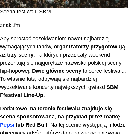
Scena festiwalu SBM
znaki.fm
Aby sprostać oczekiwaniom nawet najbardziej
wymagających fanów,
organizatorzy przygotowują
aż trzy sceny
, na których przez cały weekend
prezentują się najgorętsze nazwiska polskiej sceny
hip-hopowej.
Dwie główne sceny
to serce festiwalu.
To właśnie tutaj odbywają się najbardziej
wyczekiwane koncerty największych gwiazd
SBM
Ffestival Line-Up
.
Dodatkowo,
na terenie festiwalu znajduje się
scena sponsorowana, na przykład przez markę
Pepsi
lub Red Bull
. Na tej scenie występują młodzi,
obiecujący artyści, którzy dopiero zaczynają swoją