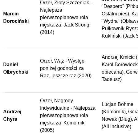
Orzeł, Złoty Szczeniak -
"Despero" (Pitbul
Najlepsza
Marcin
Ostatni pies), Ka
pierwszoplanowa rola
Dorociński
"Wydra" (Obława
męska za Jack Strong
Pułkownik Rysz
(2014)
Kukliński (Jack 
Andrzej Kmicic (
Orzeł, Wąż - Występ
Daniel
Karol Borowieck
poniżej godności za
Olbrychski
obiecana), Gerw
Raz, jeszcze raz (2020)
Tadeusz)
Orzeł, Nagrody
Lucjan Bohme
Indywidualne - Najlepsza
Andrzej
(Komornik), Ger
pierwszoplanowa rola
Chyra
Nowak (Dług), A
męska za Komornik
(All Inclusive)
(2005)