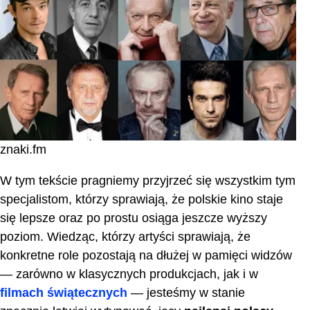
Andrzej Chyra
Polscy aktorzy osiągający międzynarodowy
sukces
Zakończenie
Często zadawane pytania
znaki.fm
W tym tekście pragniemy przyjrzeć się wszystkim tym
specjalistom, którzy sprawiają, że polskie kino staje
się lepsze oraz po prostu osiąga jeszcze wyższy
poziom. Wiedząc, którzy artyści sprawiają, że
konkretne role pozostają na dłużej w pamięci widzów
— zarówno w klasycznych produkcjach, jak i w
filmach świątecznych
— jesteśmy w stanie