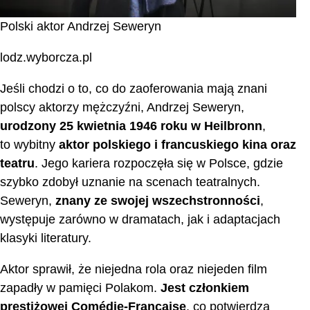
Polski aktor Andrzej Seweryn
lodz.wyborcza.pl
Jeśli chodzi o to, co do zaoferowania mają znani
polscy aktorzy mężczyźni, Andrzej Seweryn,
urodzony 25 kwietnia 1946 roku w Heilbronn
,
to wybitny
aktor polskiego i francuskiego kina oraz
teatru
. Jego kariera rozpoczęła się w Polsce, gdzie
szybko zdobył uznanie na scenach teatralnych.
Seweryn,
znany ze swojej wszechstronności
,
występuje zarówno w dramatach, jak i adaptacjach
klasyki literatury.
Aktor sprawił, że niejedna rola oraz niejeden film
zapadły w pamięci Polakom.
Jest członkiem
prestiżowej Comédie-Française
, co potwierdza