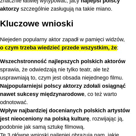
znacznie łatwiej wytypować, jacy
najlepsi polscy
aktorzy
szczególnie zasługują na takie miano.
Kluczowe wnioski
Niejeden popularny aktor zapadł w pamięci widzów,
o czym trzeba wiedzieć przede wszystkim, że
:
Wszechstronność najlepszych polskich aktorów
sprawia, że odwiedzają nie tylko teatr, ale też
usprawniają to, czym jest obsada niejednego filmu.
Najpopularniejsi polscy aktorzy zdołali osiągnąć
nawet sukcesy międzynarodowe
, co też warto
odnotować.
Wpływ najbardziej docenianych polskich artystów
jest nieoceniony na polską kulturę
, rozwijając ją,
podobnie jak samą sztukę filmową.
Te 3 główne wnioski najlepiej obrazują nam, jakie