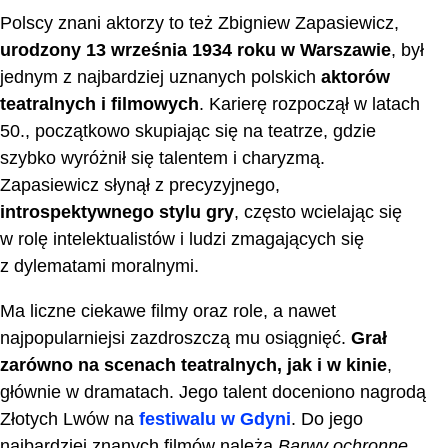
Polscy znani aktorzy to też Zbigniew Zapasiewicz,
urodzony 13 września 1934 roku w Warszawie
, był
jednym z najbardziej uznanych polskich
aktorów
teatralnych i filmowych
. Karierę rozpoczął w latach
50., początkowo skupiając się na teatrze, gdzie
szybko wyróżnił się talentem i charyzmą.
Zapasiewicz słynął z precyzyjnego,
introspektywnego stylu gry
, często wcielając się
w rolę intelektualistów i ludzi zmagających się
z dylematami moralnymi.
Ma liczne ciekawe filmy oraz role, a nawet
najpopularniejsi zazdroszczą mu osiągnięć.
Grał
zarówno na scenach teatralnych, jak i w kinie
,
głównie w dramatach. Jego talent doceniono nagrodą
Złotych Lwów na
festiwalu w Gdyni
. Do jego
najbardziej znanych filmów należą
Barwy ochronne
,