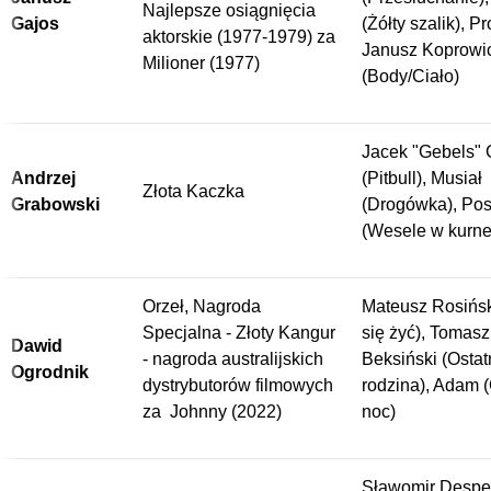
Najlepsze osiągnięcia
Gajos
(Żółty szalik), P
aktorskie (1977-1979) za
Janusz Koprowi
Milioner (1977)
(Body/Ciało)
Jacek "Gebels"
Andrzej
(Pitbull), Musiał
Złota Kaczka
Grabowski
(Drogówka), Pos
(Wesele w kurne
Orzeł, Nagroda
Mateusz Rosińsk
Specjalna - Złoty Kangur
się żyć), Tomasz
Dawid
- nagroda australijskich
Beksiński (Ostat
Ogrodnik
dystrybutorów filmowych
rodzina), Adam 
za Johnny (2022)
noc)
Sławomir Despe