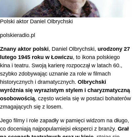
Polski aktor Daniel Olbrychski
polskieradio.pl
Znany aktor polski
, Daniel Olbrychski,
urodzony 27
lutego 1945 roku w Łowiczu
, to ikona polskiego
kina i teatru. Swoją karierę rozpoczął w latach 60.,
szybko zdobywając uznanie za role w filmach
historycznych i dramatycznych.
Olbrychski
wyróżnia się wyrazistym stylem i charyzmatyczną
osobowością
, często wciela się w postaci bohaterów
zmagających się z losem.
Jego filmy i role zapadły w pamięci widzom na długo,
co doceniają najpopularniejsi eksperci z branży.
Grał
na scenach teatralnych oraz w kinie
, stając się