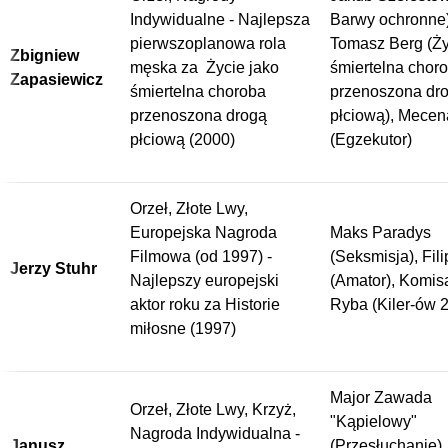
Indywidualne - Najlepsza
Barwy ochronne)
pierwszoplanowa rola
Tomasz Berg (Ży
Zbigniew
męska za Życie jako
śmiertelna chor
Zapasiewicz
śmiertelna choroba
przenoszona dr
przenoszona drogą
płciową), Mecen
płciową (2000)
(Egzekutor)
Orzeł, Złote Lwy,
Europejska Nagroda
Maks Paradys
Filmowa (od 1997) -
(Seksmisja), Fil
Jerzy Stuhr
Najlepszy europejski
(Amator), Komis
aktor roku za Historie
Ryba (Kiler-ów 
miłosne (1997)
Major Zawada
Orzeł, Złote Lwy, Krzyż,
"Kąpielowy"
Nagroda Indywidualna -
Janusz
(Przesłuchanie),