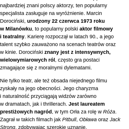
najbardziej znani polscy aktorzy, ten popularny
specjalista zasługuje na wyróżnienie. Marcin
Dorociński,
urodzony 22 czerwca 1973 roku
w Milanówku
, to popularny polski
aktor filmowy
i teatralny
. Karierę rozpoczął w latach 90., a jego
talent szybko zauważono na scenach teatrów oraz
w kinie. Dorociński
znany jest z intensywnych,
wielowymiarowych ról
, często gra postaci
zmagające się z moralnymi dylematami.
Nie tylko teatr, ale też obsada niejednego filmu
zyskały na jego obecności. Jego charyzma
i naturalność przyciągają widzów zarówno
w dramatach, jak i thrillerach.
Jest laureatem
prestiżowych nagród
, w tym Orła za rolę w
Róża
.
Zagrał w takich filmach jak
Pitbull
,
Obława
oraz
Jack
Strong
, zdobywając szerokie uznanie.