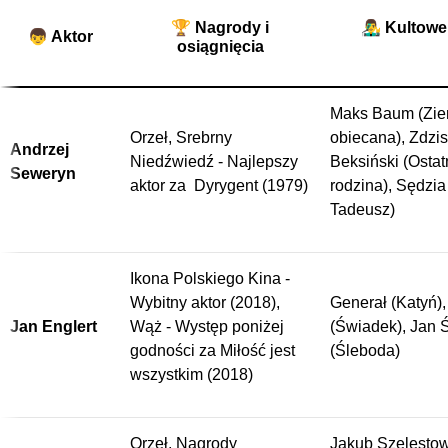
🏆 Nagrody i
👨‍🎤 Kultowe
👦 Aktor
osiągnięcia
Maks Baum (Zie
Orzeł, Srebrny
obiecana), Zdzi
Andrzej
Niedźwiedź - Najlepszy
Beksiński (Ostat
Seweryn
aktor za Dyrygent (1979)
rodzina), Sędzia
Tadeusz)
Ikona Polskiego Kina -
Wybitny aktor (2018),
Generał (Katyń),
Jan Englert
Wąż - Występ poniżej
(Świadek), Jan 
godności za Miłość jest
(Śleboda)
wszystkim (2018)
Orzeł, Nagrody
Jakub Szelestow