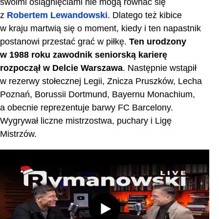
swoimi osiągnięciami nie mogą równać się
z
Robertem Lewandowski
. Dlatego też kibice
w kraju martwią się o moment, kiedy i ten napastnik
postanowi przestać grać w piłkę.
Ten urodzony
w 1988 roku zawodnik seniorską karierę
rozpoczął w Delcie Warszawa
. Następnie wstąpił
w rezerwy stołecznej Legii, Znicza Pruszków, Lecha
Poznań, Borussii Dortmund, Bayernu Monachium,
a obecnie reprezentuje barwy FC Barcelony.
Wygrywał liczne mistrzostwa, puchary i Ligę
Mistrzów.