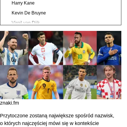
Harry Kane
Kevin De Bruyne
Virgil van Dijk
Guillermo Ochoa
James Rodríguez
Lionel Messi
Cristiano Ronaldo
Zakończenie
Najczęściej zadawane pytania
znaki.fm
Przytoczone zostaną największe spośród nazwisk,
o których najczęściej mówi się w kontekście