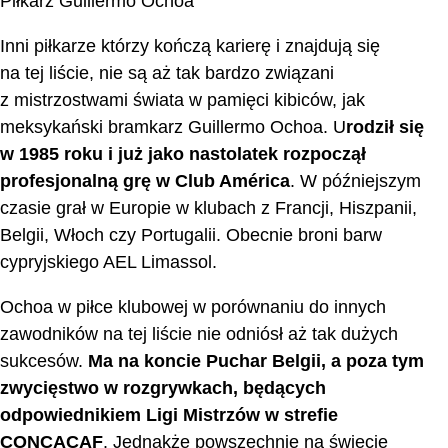
Piłkarz Guillermo Ochoa
Inni piłkarze którzy kończą karierę i znajdują się
na tej liście, nie są aż tak bardzo związani
z mistrzostwami świata w pamięci kibiców, jak
meksykański bramkarz Guillermo Ochoa. U
rodził się
w 1985 roku i już jako nastolatek rozpoczął
profesjonalną grę w Club América
. W późniejszym
czasie grał w Europie w klubach z Francji, Hiszpanii,
Belgii, Włoch czy Portugalii. Obecnie broni barw
cypryjskiego AEL Limassol.
Ochoa w piłce klubowej w porównaniu do innych
zawodników na tej liście nie odniósł aż tak dużych
sukcesów.
Ma na koncie Puchar Belgii, a poza tym
zwycięstwo w rozgrywkach, będących
odpowiednikiem Ligi Mistrzów w strefie
CONCACAF
. Jednakże powszechnie na świecie