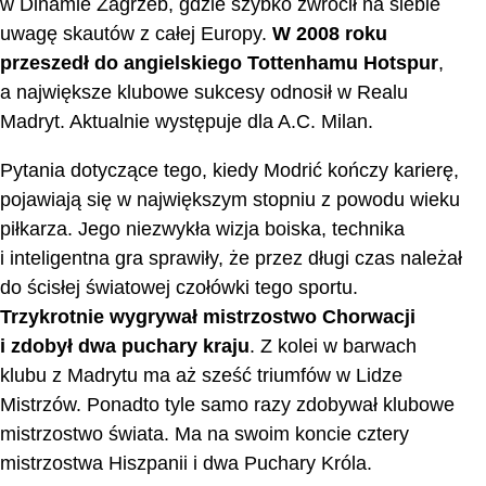
w Dinamie Zagrzeb, gdzie szybko zwrócił na siebie
uwagę skautów z całej Europy.
W 2008 roku
przeszedł do angielskiego Tottenhamu Hotspur
,
a największe klubowe sukcesy odnosił w Realu
Madryt. Aktualnie występuje dla A.C. Milan.
Pytania dotyczące tego, kiedy Modrić kończy karierę,
pojawiają się w największym stopniu z powodu wieku
piłkarza. Jego niezwykła wizja boiska, technika
i inteligentna gra sprawiły, że przez długi czas należał
do ścisłej światowej czołówki tego sportu.
Trzykrotnie wygrywał mistrzostwo Chorwacji
i zdobył dwa puchary kraju
. Z kolei w barwach
klubu z Madrytu ma aż sześć triumfów w Lidze
Mistrzów. Ponadto tyle samo razy zdobywał klubowe
mistrzostwo świata. Ma na swoim koncie cztery
mistrzostwa Hiszpanii i dwa Puchary Króla.