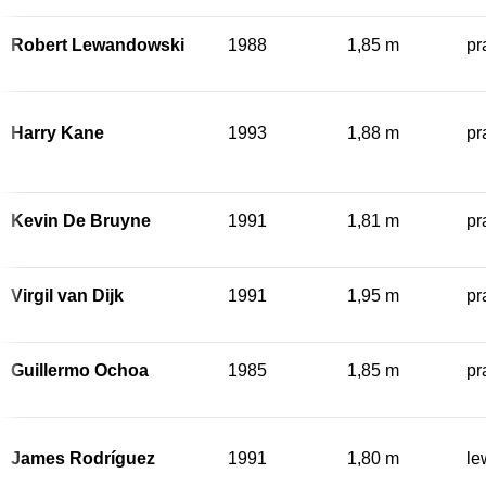
Robert Lewandowski
1988
1,85 m
pr
Harry Kane
1993
1,88 m
pr
Kevin De Bruyne
1991
1,81 m
pr
Virgil van Dijk
1991
1,95 m
pr
Guillermo Ochoa
1985
1,85 m
pr
James Rodríguez
1991
1,80 m
le