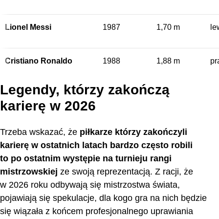
Lionel Messi
1987
1,70 m
le
Cristiano Ronaldo
1988
1,88 m
pr
Legendy, którzy zakończą
karierę w 2026
Trzeba wskazać, że
piłkarze którzy zakończyli
karierę w ostatnich latach bardzo często robili
to po ostatnim występie na turnieju rangi
mistrzowskiej
ze swoją reprezentacją. Z racji, że
w 2026 roku odbywają się mistrzostwa świata,
pojawiają się spekulacje, dla kogo gra na nich będzie
się wiązała z końcem profesjonalnego uprawiania