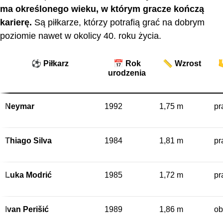
ma określonego wieku, w którym gracze kończą
karierę.
Są piłkarze, którzy potrafią grać na dobrym
poziomie nawet w okolicy 40. roku życia.
⚽ Piłkarz
📅 Rok
📏 Wzrost

urodzenia
Neymar
1992
1,75 m
pr
Thiago Silva
1984
1,81 m
pr
Luka Modrić
1985
1,72 m
pr
Ivan Perišić
1989
1,86 m
ob