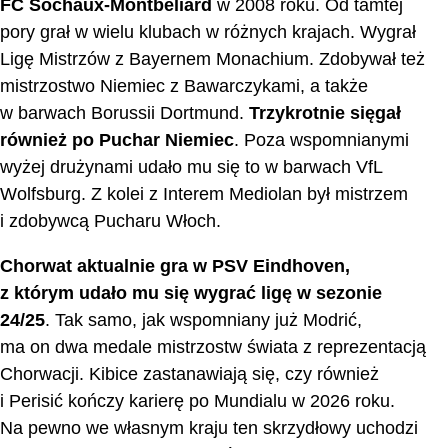
FC Sochaux-Montbéliard
w 2008 roku. Od tamtej
pory grał w wielu klubach w różnych krajach. Wygrał
Ligę Mistrzów z Bayernem Monachium. Zdobywał też
mistrzostwo Niemiec z Bawarczykami, a także
w barwach Borussii Dortmund.
Trzykrotnie sięgał
również po Puchar Niemiec
. Poza wspomnianymi
wyżej drużynami udało mu się to w barwach VfL
Wolfsburg. Z kolei z Interem Mediolan był mistrzem
i zdobywcą Pucharu Włoch.
Chorwat aktualnie gra w PSV Eindhoven,
z którym udało mu się wygrać ligę w sezonie
24/25
. Tak samo, jak wspomniany już Modrić,
ma on dwa medale mistrzostw świata z reprezentacją
Chorwacji. Kibice zastanawiają się, czy również
i Perisić kończy karierę po Mundialu w 2026 roku.
Na pewno we własnym kraju ten skrzydłowy uchodzi