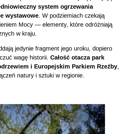
redniowieczny system ogrzewania
ale wystawowe
. W podziemiach czekają
Kamieniem Mocy — elementy, które odróżniają
cznych w kraju.
dają jedynie fragment jego uroku, dopiero
zuć wagę historii.
Całość otacza park
drzewiem i Europejskim Parkiem Rzeźby
,
czeń natury i sztuki w regionie.