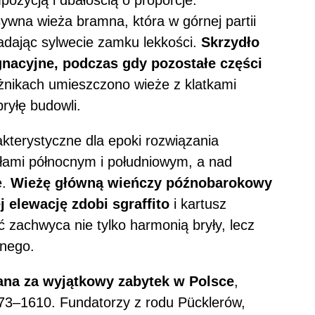
ozycją i dbałością o proporcje.
wna wieża bramna, która w górnej partii
adając sylwecie zamku lekkości.
Skrzydło
nacyjne, podczas gdy pozostałe części
żnikach umieszczono wieże z klatkami
ryłę budowli.
kterystyczne dla epoki rozwiązania
ami północnym i południowym, a nad
e.
Wieżę główną wieńczy późnobarokowy
 elewację zdobi sgraffito
i kartusz
zachwyca nie tylko harmonią bryły, lecz
znego.
ana za wyjątkowy zabytek w Polsce
,
73–1610. Fundatorzy z rodu Pücklerów,