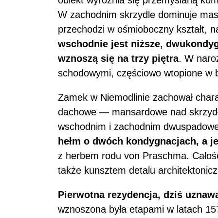
obiekt wyróżnia się przemyślaną komp
W zachodnim skrzydle dominuje masy
przechodzi w ośmioboczny kształt, n
wschodnie jest niższe, dwukondyg
wznoszą się na trzy piętra
. W naro
schodowymi, częściowo wtopione w b
Zamek w Niemodlinie zachował chara
dachowe — mansardowe nad skrzydł
wschodnim i zachodnim dwuspadow
hełm o dwóch kondygnacjach, a jej
z herbem rodu von Praschma. Całość 
także kunsztem detalu architektonic
Pierwotna rezydencja, dziś uznaw
wznoszona była etapami w latach 15