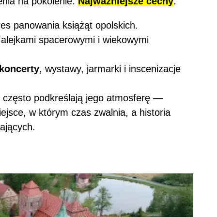
enia na pokolenie.
Najważniejsze cechy
:
res panowania książąt opolskich.
alejkami spacerowymi i wiekowymi
koncerty
, wystawy, jarmarki i inscenizacje
 często podkreślają jego atmosferę —
ejsce, w którym czas zwalnia, a historia
ających.