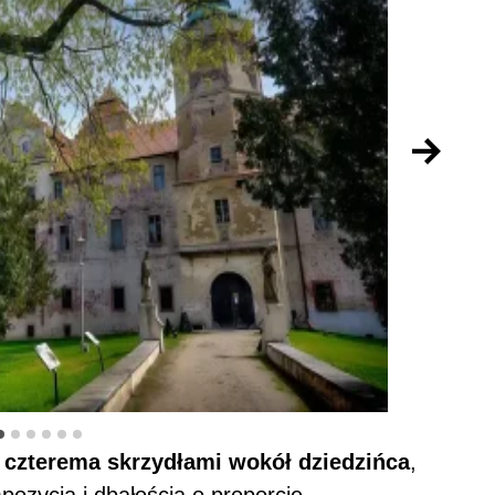
Zamek Nim
z czterema skrzydłami wokół dziedzińca
,