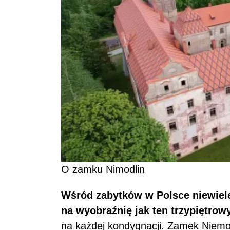
O zamku Nimodlin
Wśród zabytków w Polsce niewiele 
na wyobraźnię jak ten trzy­pięt­ro­w
na każdej kondygnacji. Zamek Niemod