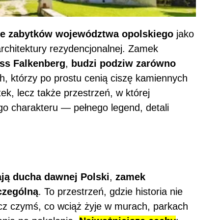
rze zabytków województwa opolskiego
jako
architektury rezydencjonalnej. Zamek
ss Falkenberg
,
budzi podziw zarówno
ych, którzy po prostu cenią ciszę kamiennych
ek, lecz także przestrzeń, w której
o charakteru — pełnego legend, detali
ają ducha dawnej Polski
,
zamek
czególną
. To przestrzeń, gdzie historia nie
cz czymś, co wciąż żyje w murach, parkach