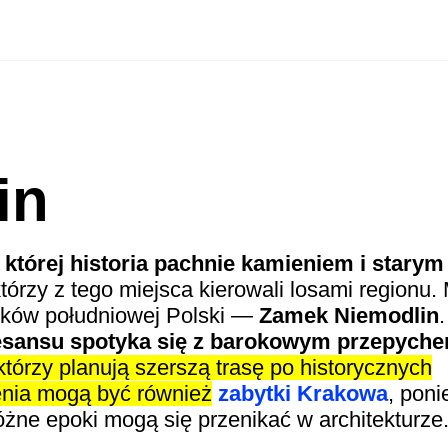
in
której historia pachnie kamieniem i starym
którzy z tego miejsca kierowali losami regionu
tków południowej Polski —
Zamek Niemodlin
enesansu spotyka się z barokowym przepych
którzy planują szerszą trasę po historycznych
enia mogą być również
zabytki Krakowa
, pon
óżne epoki mogą się przenikać w architekturze