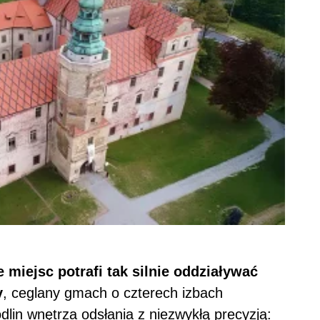
miejsc potrafi tak silnie oddziaływać
y
, ceglany gmach o czterech izbach
lin wnętrza odsłania z niezwykłą precyzją: