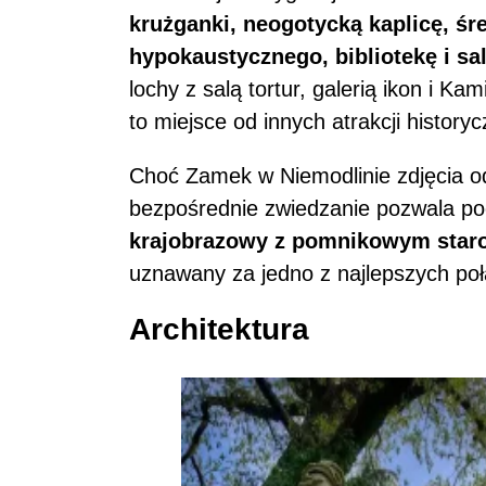
krużganki, neogotycką kaplicę, ś
hypokaustycznego, bibliotekę i s
lochy z salą tortur, galerią ikon i 
to miejsce od innych atrakcji history
Choć Zamek w Niemodlinie zdjęcia od
bezpośrednie zwiedzanie pozwala poc
krajobrazowy z pomnikowym staro
uznawany za jedno z najlepszych połą
Architektura