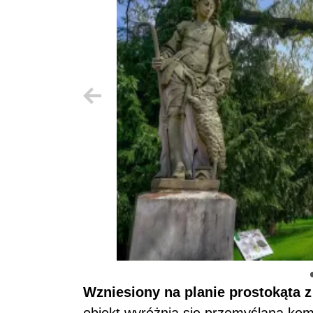
Zamek Nimodlin rzeźba
Wzniesiony na planie prostokąta 