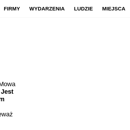
FIRMY
WYDARZENIA
LUDZIE
MIEJSCA
. Mowa
.
Jest
em
ieważ
.