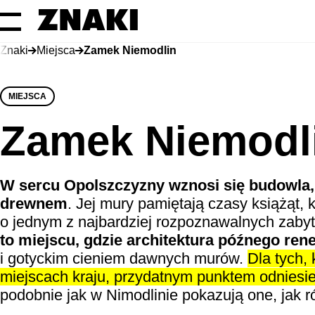
Znaki
Miejsca
Zamek Niemodlin
MIEJSCA
Zamek Niemodl
W sercu Opolszczyzny wznosi się budowla, 
drewnem
. Jej mury pamiętają czasy książąt, 
o jednym z najbardziej rozpoznawalnych zaby
to miejscu, gdzie architektura późnego r
i gotyckim cieniem dawnych murów.
Dla tych, 
miejscach kraju, przydatnym punktem odniesi
podobnie jak w Nimodlinie pokazują one, jak r