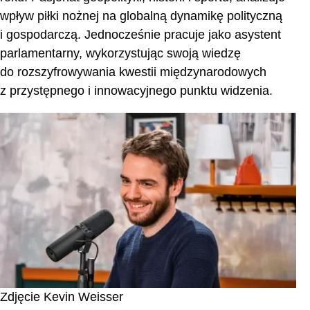
wpływ piłki nożnej na globalną dynamikę polityczną
Premiera 27 września: Tom II / Geopolityka klubów
i gospodarczą. Jednocześnie pracuje jako asystent
piłkarskich
parlamentarny, wykorzystując swoją wiedzę
do rozszyfrowywania kwestii międzynarodowych
z przystępnego i innowacyjnego punktu widzenia.
Zdjęcie Kevin Weisser