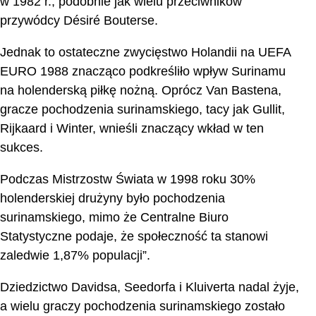
w 1982 r., podobnie jak wielu przeciwników
przywódcy Désiré Bouterse.
Jednak to ostateczne zwycięstwo Holandii na UEFA
EURO 1988 znacząco podkreśliło wpływ Surinamu
na holenderską piłkę nożną. Oprócz Van Bastena,
gracze pochodzenia surinamskiego, tacy jak Gullit,
Rijkaard i Winter, wnieśli znaczący wkład w ten
sukces.
Podczas Mistrzostw Świata w 1998 roku 30%
holenderskiej drużyny było pochodzenia
surinamskiego, mimo że Centralne Biuro
Statystyczne podaje, że społeczność ta stanowi
zaledwie 1,87% populacji”.
Dziedzictwo Davidsa, Seedorfa i Kluiverta nadal żyje,
a wielu graczy pochodzenia surinamskiego zostało