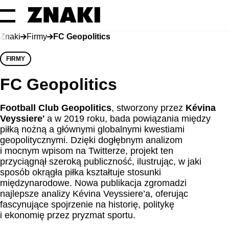
Znaki
Firmy
FC Geopolitics
FIRMY
FC Geopolitics
Football Club Geopolitics
, stworzony przez
Kévina
Veyssiere'
a w 2019 roku, bada powiązania między
piłką nożną a głównymi globalnymi kwestiami
geopolitycznymi. Dzięki dogłębnym analizom
i mocnym wpisom na Twitterze, projekt ten
przyciągnął szeroką publiczność, ilustrując, w jaki
sposób okrągła piłka kształtuje stosunki
międzynarodowe. Nowa publikacja zgromadzi
najlepsze analizy Kévina Veyssiere’a, oferując
fascynujące spojrzenie na historię, politykę
i ekonomię przez pryzmat sportu.