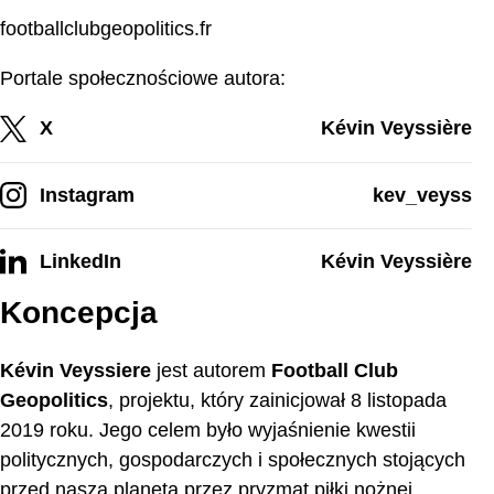
footballclubgeopolitics.fr
Portale społecznościowe autora:
X
Kévin Veyssière
Instagram
kev_veyss
LinkedIn
Kévin Veyssière
Koncepcja
Kévin Veyssiere
jest autorem
Football Club
Geopolitics
, projektu, który zainicjował 8 listopada
2019 roku. Jego celem było wyjaśnienie kwestii
politycznych, gospodarczych i społecznych stojących
przed naszą planetą przez pryzmat piłki nożnej