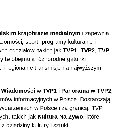
olskim krajobrazie medialnym
i zapewnia
omości, sport, programy kulturalne i
ch oddziałów, takich jak
TVP1
,
TVP2
,
TVP
ły te obejmują różnorodne gatunki i
e i regionalne transmisje na najwyższym
m
Wiadomości
w
TVP1
i
Panorama w TVP2
,
amów informacyjnych w Polsce. Dostarczają
wydarzeniach w Polsce i za granicą. TVP
ych, takich jak
Kultura Na Żywo
, które
 dziedziny kultury i sztuki.