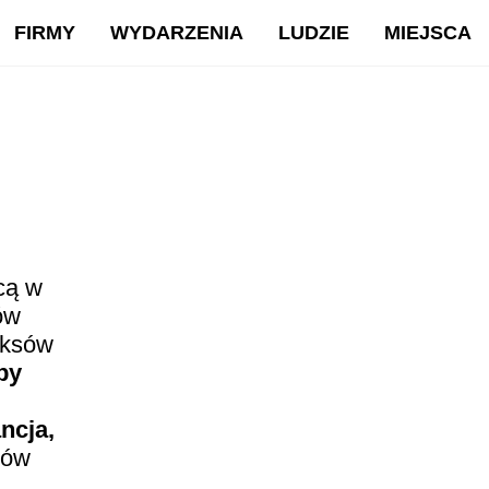
FIRMY
WYDARZENIA
LUDZIE
MIEJSCA
cą w
ów
eksów
py
ancja,
jów