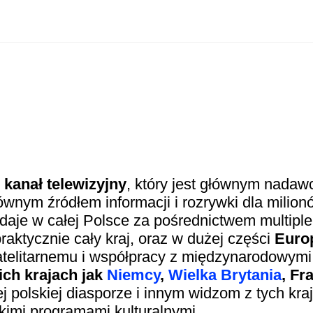
 kanał telewizyjny
, który jest głównym nadaw
ównym źródłem informacji i rozrywki dla milion
daje w całej Polsce za pośrednictwem multipl
praktycznie cały kraj, oraz w dużej części
Euro
atelitarnemu i współpracy z międzynarodowymi
ich krajach jak
Niemcy
,
Wielka Brytania
, Fr
j polskiej diasporze i innym widzom z tych kra
skimi programami kulturalnymi.