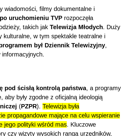
 wiadomości, filmy dokumentalne i
 po uruchomieniu TVP
rozpoczęła
dzieży, takich jak
Telewizja Młodych
. Duży
kulturalne, w tym spektakle teatralne i
rogramem był Dziennik Telewizyjny
,
 informacyjnych.
 pod ścisłą kontrolą państwa
, a programy
, aby były zgodne z oficjalną ideologią
niczej
(
PZPR
).
Telewizja była
ie propagandowe mające na celu wspieranie
 jego polityki wśród mas
. Kluczowe
ory czy wizyty wysokich rangą urzędników,