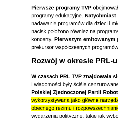
Pierwsze programy TVP
obejmowały
programy edukacyjne.
Natychmiast
nadawanie programów dla dzieci i mło
nacisk położono również na programy 
koncerty.
Pierwszym emitowanym p
prekursor współczesnych programów
Rozwój w okresie PRL-u
W czasach PRL TVP znajdowała się
i wiadomości były ściśle cenzurowane
Polskiej Zjednoczonej Partii Robot
wykorzystywana jako główne narzędz
obecnego reżimu i rozpowszechnianie
wydarzenia polityczne, takie jak wyb