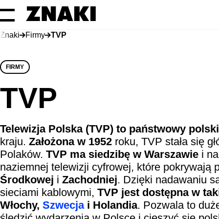
Znaki
Firmy
TVP
FIRMY
TVP
Telewizja Polska (TVP) to państwowy polski
kraju.
Założona w 1952
roku, TVP stała się gł
Polaków.
TVP ma siedzibę w Warszawie
i na
naziemnej telewizji cyfrowej, które pokrywają 
Środkowej
i
Zachodniej
. Dzięki nadawaniu s
sieciami kablowymi,
TVP jest dostępna w tak
Włochy,
Szwecja
i Holandia
. Pozwala to duże
śledzić wydarzenia w Polsce i cieszyć się pol