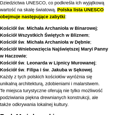
Dziedzictwa UNESCO, co podkreśla ich wyjątkową
wartość na skalę światową.
Polska lista UNESCO
obejmuje następujące zabytki
:
Kościół św
.
Michała Archanioła w Binarowej
;
Kościół Wszystkich Świętych w Bliznem
;
Kościół św
.
Michała Archanioła w Dębnie
;
Kościół Wniebowzięcia Najświętszej Maryi Panny
w Haczowie
;
Kościół św
.
Leonarda w Lipnicy Murowanej
;
Kościół św
.
Filipa i św
.
Jakuba w Sękowej
.
Każdy z tych polskich kościołów wyróżnia się
unikalną architekturą, zdobieniami i malarstwem.
Te miejsca turystyczne oferują nie tylko możliwość
podziwiania piękna drewnianych konstrukcji, ale
także odkrywania lokalnej kultury.