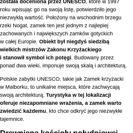
została doceniona przez UNESCO
, które w 1997
roku wpisując go na swoją listę, potwierdziło jego
niezwykłą wartość. Położony na wschodnim brzegu
rzeki Nogat, zamek ten jest jednym z najlepiej
zachowanych i największych zamków gotyckich
w całej Europie.
Obiekt był niegdyś siedzibą
wielkich mistrzów Zakonu Krzyżackiego
i stanowił symbol ich potęgi
. Budowany przez
ponad dwa wieki, imponuje swoją skalą i architekturą.
Polskie zabytki UNESCO, takie jak Zamek krzyżacki
w Malborku, to unikalne miejsca, które zachwycają
swoją architekturą.
Turystyka w tej lokalizacji
oferuje niezapomniane wrażenia, a zamek warto
zwiedzić każdemu
, kto chce odkryć jego niezwykłe
tajemnice.
Drewniane kościoły południowej