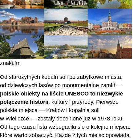
Kościoły Pokoju w Jaworze i Świdnicy
Hala Stulecia we Wrocławiu
Drewniane cerkwie w polskim i ukraińskim regionie
Karpat
Kopalnia rud ołowiu, srebra i cynku w Tarnowskich
Górach oraz system gospodarowania wodami
podziemnymi
znaki.fm
Kopalnie krzemienia pasiastego i neolityczne
osady w Krzemionkach Opatowskich
Od starożytnych kopalń soli po zabytkowe miasta,
od dziewiczych lasów po monumentalne zamki —
Lasy bukowe w Bieszczadzkim Parku Narodowym
polskie obiekty na liście UNESCO
to niezwykłe
Kalwaria Zebrzydowska
połączenie historii
, kultury i przyrody. Pierwsze
Co to jest UNESCO?
polskie miejsca — Kraków i kopalnia soli
w Wieliczce — zostały docenione już w 1978 roku.
Jak UNESCO wybiera obiekty?
Od tego czasu lista wzbogaciła się o kolejne miejsca,
Następne obiekty UNESCO w Polsce
które warto zobaczyć. Każde z tych miejsc opowiada