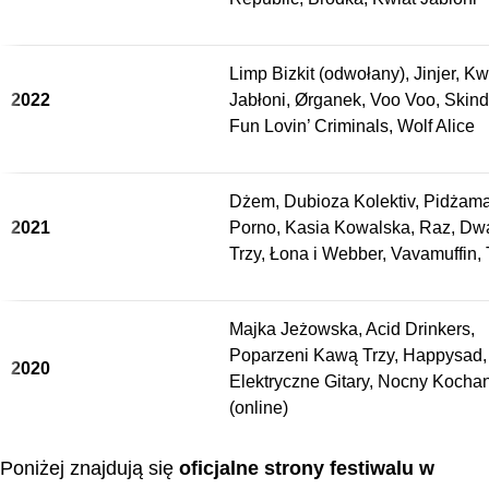
Limp Bizkit (odwołany), Jinjer, Kw
2022
Jabłoni, Ørganek, Voo Voo, Skind
Fun Lovin’ Criminals, Wolf Alice
Dżem, Dubioza Kolektiv, Pidżam
2021
Porno, Kasia Kowalska, Raz, Dw
Trzy, Łona i Webber, Vavamuffin,
Majka Jeżowska, Acid Drinkers,
Poparzeni Kawą Trzy, Happysad,
2020
Elektryczne Gitary, Nocny Kocha
(online)
Poniżej znajdują się
oficjalne strony festiwalu w