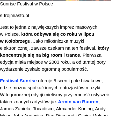
Sunrise Festival w Polsce
s-trojmiasto.pl
Jest to jedna z największych imprez masowych
w Polsce,
która odbywa się co roku w lipcu
w Kołobrzegu
. Jako miłośniczka muzyki
elektronicznej, zawsze czekam na ten festiwal,
który
koncentruje się na big room i trance
. Pierwsza
edycja miała miejsce w 2003 roku, a od tamtej pory
wydarzenie zyskało ogromną popularność.
Festiwal Sunrise
oferuje 5 scen i pole biwakowe,
gdzie można spotkać innych entuzjastów muzyki.
W tegorocznej edycji mieliśmy przyjemność usłyszeć
takich znanych artystów jak
Armin van Buuren
,
James Zabiela, Tocadisco, Alexander Koning, Andy
Moor, John Aquaviva, Dan Diamond i Olivier Moldan.