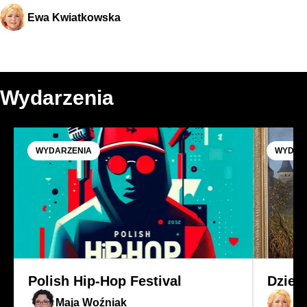
Ewa Kwiatkowska
Wydarzenia
WYDARZENIA
WYDAR
Polish Hip-Hop Festival
Dzień
Maja Woźniak
E