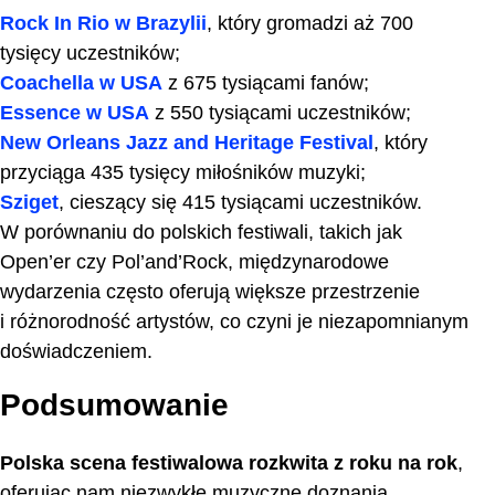
Rock In Rio
w Brazylii
, który gromadzi aż 700
tysięcy uczestników;
Coachella w USA
z 675 tysiącami fanów;
Essence w USA
z 550 tysiącami uczestników;
New Orleans Jazz and Heritage Festival
, który
przyciąga 435 tysięcy miłośników muzyki;
Sziget
, cieszący się 415 tysiącami uczestników.
W porównaniu do polskich festiwali, takich jak
Open’er czy Pol’and’Rock, międzynarodowe
wydarzenia często oferują większe przestrzenie
i różnorodność artystów, co czyni je niezapomnianym
doświadczeniem.
Podsumowanie
Polska scena festiwalowa rozkwita z roku na rok
,
oferując nam niezwykłe muzyczne doznania.