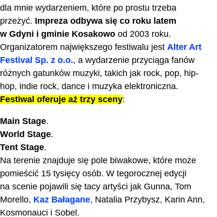
dla mnie wydarzeniem, które po prostu trzeba
przeżyć.
Impreza odbywa się co roku latem
w Gdyni i gminie Kosakowo
od 2003 roku.
Organizatorem największego festiwalu jest
Alter Art
Festival Sp. z o.o.
, a wydarzenie przyciąga fanów
różnych gatunków muzyki, takich jak rock, pop, hip-
hop, indie rock, dance i muzyka elektroniczna.
Festiwal oferuje aż trzy sceny
:
Main Stage
.
World Stage
.
Tent Stage
.
Na terenie znajduje się pole biwakowe, które może
pomieścić 15 tysięcy osób. W tegorocznej edycji
na scenie pojawili się tacy artyści jak Gunna, Tom
Morello,
Kaz Bałagane
, Natalia Przybysz, Karin Ann,
Kosmonauci i Sobel.