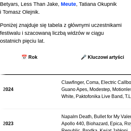
Betyars, Less Than Jake,
Meute
, Tatiana Okupnik
i Tomasz Olejnik.
Poniżej znajduje się tabela z głównymi uczestnikami
festiwalu i szacowaną liczbą widzów w ciągu
ostatnich pięciu lat.
📅 Rok
🎤 Kluczowi artyści
Clawfinger, Coma, Electric Callbo
2024
Guano Apes, Modestep, Motionles
White, Paktofonika Live Band, T.
Napalm Death, Bullet for My Valen
2023
Apollo 440, Biohazard, Epica, Ro
Republic, Brodka, Kwiat Jabłoni