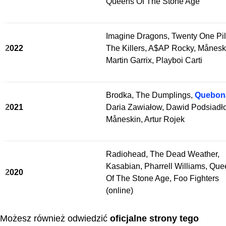
Queens Of The Stone Age
Imagine Dragons, Twenty One Pil
2022
The Killers, A$AP Rocky, Månesk
Martin Garrix, Playboi Carti
Brodka, The Dumplings,
Quebon
2021
Daria Zawiałow, Dawid Podsiadło
Måneskin, Artur Rojek
Radiohead, The Dead Weather,
Kasabian, Pharrell Williams, Qu
2020
Of The Stone Age, Foo Fighters
(online)
Możesz również odwiedzić
oficjalne strony tego