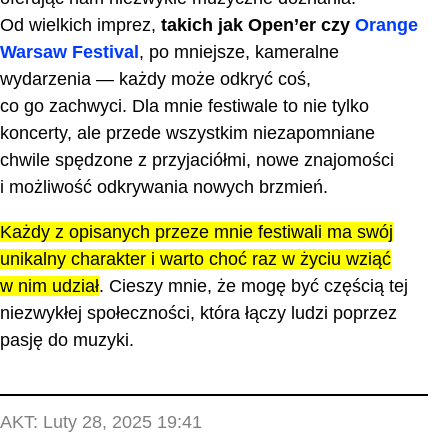
Od wielkich imprez,
takich jak Open’er czy
Orange
Warsaw Festival
, po mniejsze, kameralne
wydarzenia — każdy może odkryć coś,
co go zachwyci. Dla mnie festiwale to nie tylko
koncerty, ale przede wszystkim niezapomniane
chwile spędzone z przyjaciółmi, nowe znajomości
i możliwość odkrywania nowych brzmień.
Każdy z opisanych przeze mnie festiwali ma swój
unikalny charakter i warto choć raz w życiu wziąć
w nim udział
. Cieszy mnie, że mogę być częścią tej
niezwykłej społeczności, która łączy ludzi poprzez
pasję do muzyki.
AKT:
Luty 28, 2025 19:41