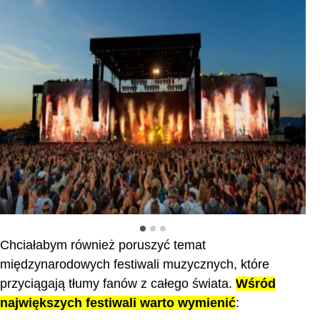
Coachella w USA
Ro
Chciałabym również poruszyć temat
międzynarodowych festiwali muzycznych, które
przyciągają tłumy fanów z całego świata.
Wśród
największych festiwali warto wymienić
: