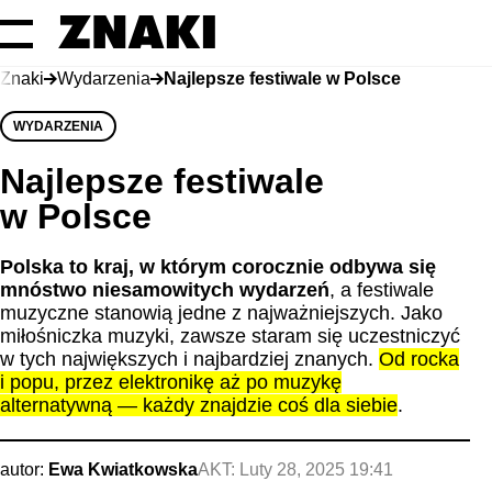
Znaki
Wydarzenia
Najlepsze festiwale w Polsce
WYDARZENIA
Najlepsze festiwale
w Polsce
Polska to kraj, w którym corocznie odbywa się
mnóstwo niesamowitych wydarzeń
, a festiwale
muzyczne stanowią jedne z najważniejszych. Jako
miłośniczka muzyki, zawsze staram się uczestniczyć
w tych największych i najbardziej znanych.
Od rocka
i popu, przez elektronikę aż po muzykę
alternatywną — każdy znajdzie coś dla siebie
.
autor:
Ewa Kwiatkowska
AKT:
Luty 28, 2025 19:41