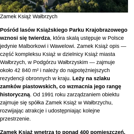
Zamek Książ Wałbrzych
Pośród lasów Książskiego Parku Krajobrazowego
wznosi się twierdza
, która skalą ustępuje w Polsce
jedynie Malborkowi i Wawelowi. Zamek Książ opis —
część kompleksu Książ w dzielnicy Książ miasta
Wałbrzych, w Podgórzu Wałbrzyskim — zajmuje
około 42 840 m² i należy do najpotężniejszych
rezydencji obronnych w kraju.
Leży na szlaku
zamków piastowskich, co wzmacnia jego rangę
historyczną
. Od 1991 roku zarządzaniem obiektu
zajmuje się spółka Zamek Książ w Wałbrzychu,
rozwijając atrakcje i udostępniając kolejne
przestrzenie.
Zamek Książ wnętrza to ponad 400 pomieszczeń,