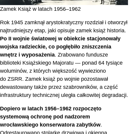
Zamek Książ w latach 1956–1962
Rok 1945 zamknął arystokratyczny rozdział i otworzył
najtrudniejszy etap, jaki opisuje zamek książ historia.
Po II wojnie światowej w obiekcie stacjonowały
wojska radzieckie, co pogłębiło zniszczenia
wnętrz i wyposażenia
. Zrabowano fundusze
biblioteki Książskiego Majoratu — ponad 64 tysiące
woluminów, z których większość wywieziono
do ZSRR. Zamek książ po wojnie pozostawał
dewastowany także przez szabrowników, a część
infrastruktury technicznej uległa całkowitej degradacji.
Dopiero w latach 1956–1962 rozpoczęto
systemową ochronę pod nadzorem
wrocławskiego konserwatora zabytków
.
Odrestaurowano stolarkę drzwiową i okienną,