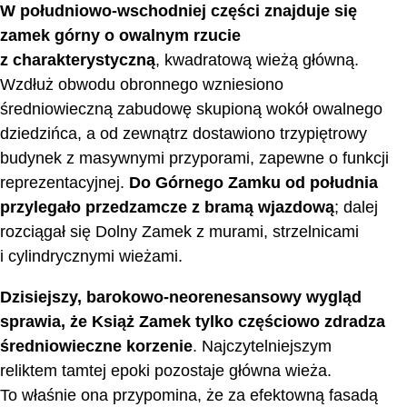
W południowo-wschodniej części znajduje się
zamek górny o owalnym rzucie
z charakterystyczną
, kwadratową wieżą główną.
Wzdłuż obwodu obronnego wzniesiono
średniowieczną zabudowę skupioną wokół owalnego
dziedzińca, a od zewnątrz dostawiono trzypiętrowy
budynek z masywnymi przyporami, zapewne o funkcji
reprezentacyjnej.
Do Górnego Zamku od południa
przylegało przedzamcze z bramą wjazdową
; dalej
rozciągał się Dolny Zamek z murami, strzelnicami
i cylindrycznymi wieżami.
Dzisiejszy, barokowo-neorenesansowy wygląd
sprawia, że Książ Zamek tylko częściowo zdradza
średniowieczne korzenie
. Najczytelniejszym
reliktem tamtej epoki pozostaje główna wieża.
To właśnie ona przypomina, że za efektowną fasadą