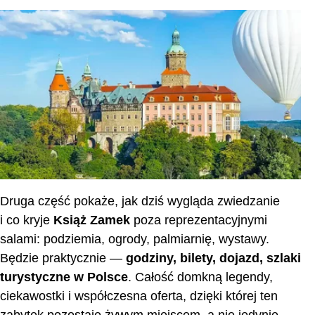
Zwiedzanie
Dzienne zwiedzanie
Nocne zwiedzanie
Podziemia
Ogrody
Wystawy
Palmiarnia
Oferta
Druga część pokaże, jak dziś wygląda zwiedzanie
Nauka poprzez zwiedzanie
i co kryje
Książ Zamek
poza reprezentacyjnymi
Noclegi
salami: podziemia, ogrody, palmiarnię, wystawy.
Będzie praktycznie —
godziny, bilety, dojazd, szlaki
Centrum konferencyjne
turystyczne w Polsce
. Całość domkną legendy,
Restauracje
ciekawostki i współczesna oferta, dzięki której ten
Godziny otwarcia i ceny biletów