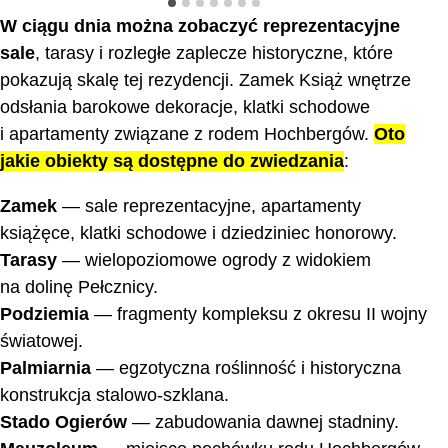
W ciągu dnia można zobaczyć reprezentacyjne
sale
, tarasy i rozległe zaplecze historyczne, które
pokazują skalę tej rezydencji. Zamek Książ wnętrze
odsłania barokowe dekoracje, klatki schodowe
i apartamenty związane z rodem Hochbergów.
Oto
jakie obiekty są dostępne do zwiedzania
:
Zamek
— sale reprezentacyjne, apartamenty
książęce, klatki schodowe i dziedziniec honorowy.
Tarasy
— wielopoziomowe ogrody z widokiem
na dolinę Pełcznicy.
Podziemia
— fragmenty kompleksu z okresu II wojny
światowej.
Palmiarnia
— egzotyczna roślinność i historyczna
konstrukcja stalowo-szklana.
Stado Ogierów
— zabudowania dawnej stadniny.