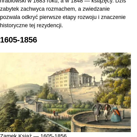
hrabiowski w 1683 roku, a w 1848 — książęcy. Dziś
zabytek zachwyca rozmachem, a zwiedzanie
pozwala odkryć pierwsze etapy rozwoju i znaczenie
historyczne tej rezydencji.
1605-1856
Zamek Książ — 1605-1856