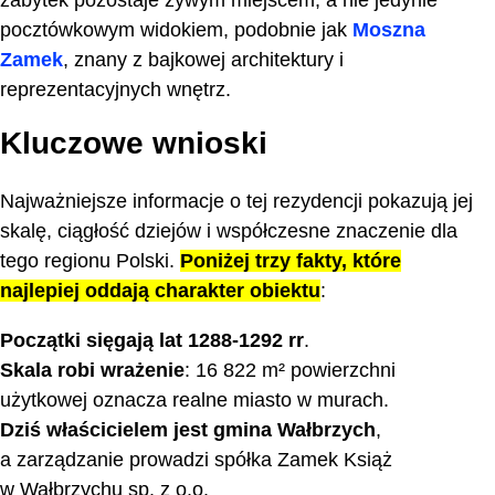
zabytek pozostaje żywym miejscem, a nie jedynie
pocztówkowym widokiem, podobnie jak
Moszna
Jak dojechać do zamku?
Zamek
, znany z bajkowej architektury i
Szlaki turystyczne
reprezentacyjnych wnętrz.
Sieci społecznościowe i kontakt
Kluczowe wnioski
Legendy o zamku Książ
Upamiętnienie
Najważniejsze informacje o tej rezydencji pokazują jej
Ciekawostki o zamku Książ
skalę, ciągłość dziejów i współczesne znaczenie dla
tego regionu Polski.
Poniżej trzy fakty, które
Partnerzy
najlepiej oddają charakter obiektu
:
Inne zamki w Polsce
Początki sięgają lat 1288-1292 rr
.
Zakończenie
Skala robi wrażenie
: 16 822 m² powierzchni
Najczęściej zadawane pytania
użytkowej oznacza realne miasto w murach.
Dziś właścicielem jest gmina Wałbrzych
,
a zarządzanie prowadzi spółka Zamek Książ
w Wałbrzychu sp. z o.o.