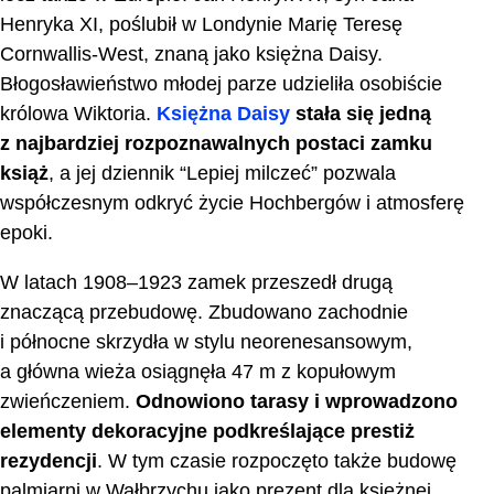
Henryka XI, poślubił w Londynie Marię Teresę
Cornwallis-West, znaną jako księżna Daisy.
Błogosławieństwo młodej parze udzieliła osobiście
królowa Wiktoria.
Księżna Daisy
stała się jedną
z najbardziej rozpoznawalnych postaci zamku
książ
, a jej dziennik “Lepiej milczeć” pozwala
współczesnym odkryć życie Hochbergów i atmosferę
epoki.
W latach 1908–1923 zamek przeszedł drugą
znaczącą przebudowę. Zbudowano zachodnie
i północne skrzydła w stylu neorenesansowym,
a główna wieża osiągnęła 47 m z kopułowym
zwieńczeniem.
Odnowiono tarasy i wprowadzono
elementy dekoracyjne podkreślające prestiż
rezydencji
. W tym czasie rozpoczęto także budowę
palmiarni w Wałbrzychu jako prezent dla księżnej