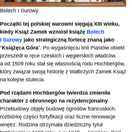
Bolech I Surowy
Początki tej polskiej warowni sięgają XIII wieku,
kiedy Książ Zamek wzniósł książę
Bolech
I Surowy
jako strategiczną fortecę znaną jako
“
Książęca Góra
”. Po wygaśnięciu linii Piastów obiekt
przeszedł w ręce czeskich i węgierskich władców,
a od 1509 roku stał się własnością rodu Hochbergów,
który związał swoją historię z Wałbrzych Zamek Książ
na kolejne stulecia.
Pod rządami Hochbergów twierdza zmieniła
charakter z obronnego na rezydencjonalny
.
Przebudowy objęły budowę ogrodów francuskich,
rozbiórkę części fortyfikacji oraz liczne renowacje
wnętrz. Rodzina otrzymała dziedziczny tytuł