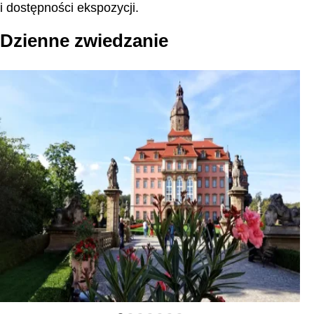
i dostępności ekspozycji.
Dzienne zwiedzanie
Zamek Książ w Polsce
Za