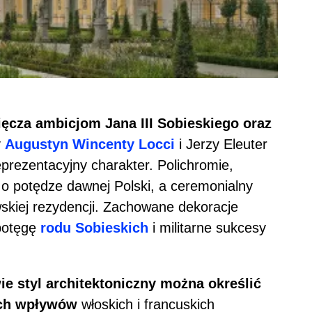
ęcza ambicjom Jana III Sobieskiego oraz
y
Augustyn Wincenty Locci
i Jerzy Eleuter
eprezentacyjny charakter. Polichromie,
 o potędze dawnej Polski, a ceremonialny
skiej rezydencji. Zachowane dekoracje
 potęgę
rodu Sobieskich
i militarne sukcesy
e styl architektoniczny można określić
ych wpływów
włoskich i francuskich