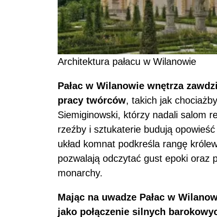
Architektura pałacu w Wilanowie
Pałac w Wilanowie wnętrza zawdzi
pracy twórców
, takich jak chociażb
Siemiginowski, którzy nadali salom r
rzeźby i sztukaterie budują opowieść
układ komnat podkreśla rangę królew
pozwalają odczytać gust epoki oraz
monarchy.
Mając na uwadze Pałac w Wilanowi
jako połączenie silnych barokow